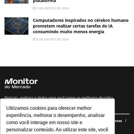
plataforma
9 DE AGOSTO DE 2026
Computadores inspirados no cérebro humano
prometem realizar certas tarefas de IA
consumindo muito menos energia
9 DE AGOSTO DE 2026
Notícias, análises e dados para você tomar as melhores decisões.
Utilizamos cookies para oferecer melhor
Navegue no site
experiência, melhorar o desempenho, analisar
Últimas notícias
Quem somos
E-books gratuitos
Cursos
como você interage em nosso site e
Política de privacidade
personalizar conteúdo. Ao utilizar este site, você