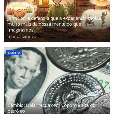
John Locke defendia que a experiência molda
muito mais da nossa mente do que
imaginamos
6 DE AGOSTO DE 2026
CÂMBIO
Câmbio: Dólar recua com Copom e alta do
petróleo