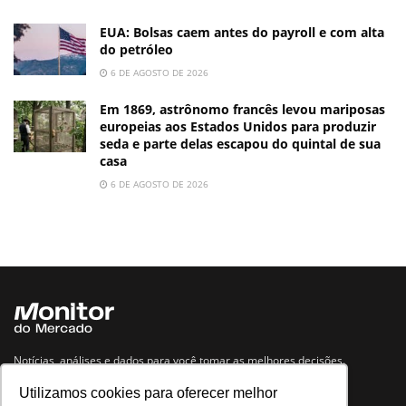
EUA: Bolsas caem antes do payroll e com alta
do petróleo
6 DE AGOSTO DE 2026
Em 1869, astrônomo francês levou mariposas
europeias aos Estados Unidos para produzir
seda e parte delas escapou do quintal de sua
casa
6 DE AGOSTO DE 2026
Notícias, análises e dados para você tomar as melhores decisões.
Utilizamos cookies para oferecer melhor
Navegue no site