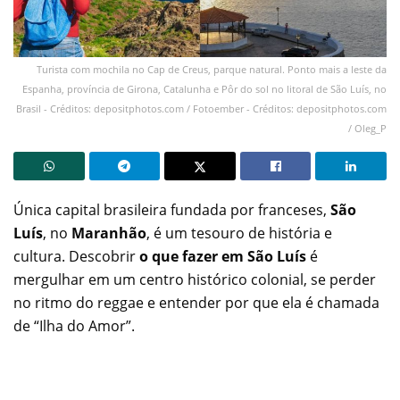
Turista com mochila no Cap de Creus, parque natural. Ponto mais a leste da
Espanha, província de Girona, Catalunha e Pôr do sol no litoral de São Luís, no
Brasil - Créditos: depositphotos.com / Fotoember - Créditos: depositphotos.com
/ Oleg_P
Única capital brasileira fundada por franceses,
São
Luís
, no
Maranhão
, é um tesouro de história e
cultura. Descobrir
o que fazer em São Luís
é
mergulhar em um centro histórico colonial, se perder
no ritmo do reggae e entender por que ela é chamada
de “Ilha do Amor”.