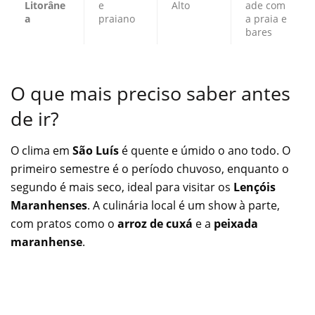
Litorâne
e
Alto
ade com
a
praiano
a praia e
bares
O que mais preciso saber antes
de ir?
O clima em
São Luís
é quente e úmido o ano todo. O
primeiro semestre é o período chuvoso, enquanto o
segundo é mais seco, ideal para visitar os
Lençóis
Maranhenses
. A culinária local é um show à parte,
com pratos como o
arroz de cuxá
e a
peixada
maranhense
.