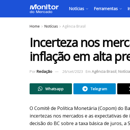
Notícias
Ferramentas
I
Home
Notícias
Agência Brasil
Incerteza nos merc
inflação em alta 
Por
Redação
26/set/2023
Em
Agência Brasil
,
Notíci
Whatsapp
Telegram
O Comitê de Política Monetária (Copom) do B
incertezas nos mercados e as expectativas de 
decisão do BC sobre a taxa básica de juros, a Se