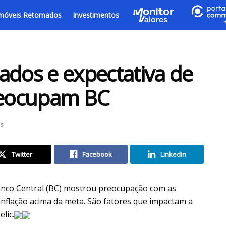
móveis Retomados
Investimentos
ados e expectativa de
preocupam BC
as
Twitter
Facebook
Linkedin
anco Central (BC) mostrou preocupação com as
inflação acima da meta. São fatores que impactam a
lic.