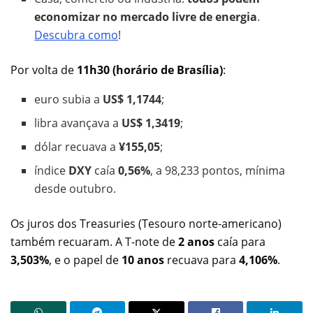
economizar no mercado livre de energia
.
Descubra como
!
Por volta de
11h30 (horário de Brasília)
:
euro subia a
US$ 1,1744
;
libra avançava a
US$ 1,3419
;
dólar recuava a
¥155,05
;
índice
DXY
caía
0,56%
, a 98,233 pontos, mínima
desde outubro.
Os juros dos Treasuries (Tesouro norte-americano)
também recuaram. A T-note de
2 anos
caía para
3,503%
, e o papel de
10 anos
recuava para
4,106%
.