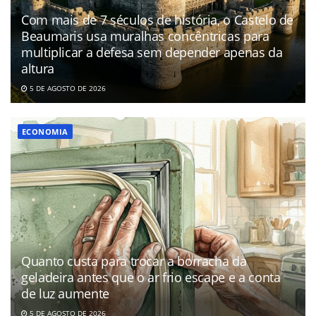
Com mais de 7 séculos de história, o Castelo de
Beaumaris usa muralhas concêntricas para
multiplicar a defesa sem depender apenas da
altura
5 DE AGOSTO DE 2026
ECONOMIA
Quanto custa para trocar a borracha da
geladeira antes que o ar frio escape e a conta
de luz aumente
5 DE AGOSTO DE 2026