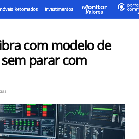
móveis Retomados
Investimentos
vibra com modelo de
e sem parar com
cias