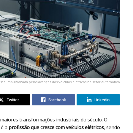
são impulsionada pelos avanços dos veículos elétricos no setor automotivo
Twitter
Facebook
Linkedin
 maiores transformações industriais do século. O
é a
profissão que cresce com veículos elétricos
, sendo