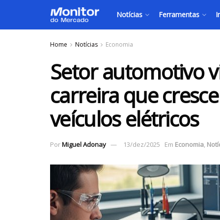
Notícias
Ferramentas
I
Home
Notícias
Economia
Setor automotivo 
carreira que cresc
veículos elétricos
Por
Miguel Adonay
13/dez/2025
Em
Economia
,
Notí