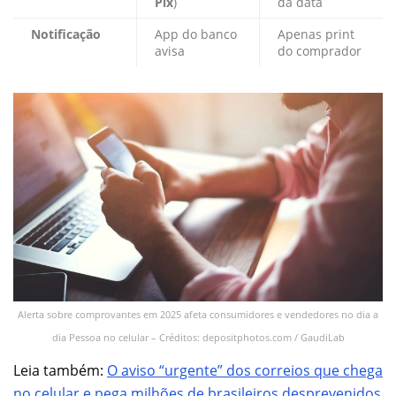
Pix
)
da data
Notificação
App do banco
Apenas print
avisa
do comprador
Alerta sobre comprovantes em 2025 afeta consumidores e vendedores no dia a
dia Pessoa no celular – Créditos: depositphotos.com / GaudiLab
Leia também:
O aviso “urgente” dos correios que chega
no celular e pega milhões de brasileiros desprevenidos