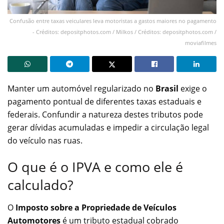
Confusão entre taxas veiculares leva motoristas a gastos maiores no pagamento
- Créditos: depositphotos.com / Milkos / Créditos: depositphotos.com /
moviafilmes
Manter um automóvel regularizado no
Brasil
exige o
pagamento pontual de diferentes taxas estaduais e
federais. Confundir a natureza destes tributos pode
gerar dívidas acumuladas e impedir a circulação legal
do veículo nas ruas.
O que é o IPVA e como ele é
calculado?
O
Imposto sobre a Propriedade de Veículos
Automotores
é um tributo estadual cobrado