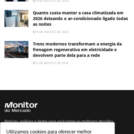
8 DE AGOSTO DE 2026
Quanto custa manter a casa climatizada em
2026 deixando o ar-condicionado ligado todas
as noites
8 DE AGOSTO DE 2026
Trens modernos transformam a energia da
frenagem regenerativa em eletricidade e
devolvem parte dela para a rede
8 DE AGOSTO DE 2026
Notícias, análises e dados para você tomar as melhores decisões.
Utilizamos cookies para oferecer melhor
Navegue no site