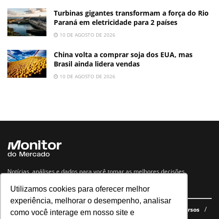
Turbinas gigantes transformam a força do Rio
Paraná em eletricidade para 2 países
10 DE AGOSTO DE 2026
China volta a comprar soja dos EUA, mas
Brasil ainda lidera vendas
10 DE AGOSTO DE 2026
Notícias, análises e dados para você tomar as melhores decisões.
Utilizamos cookies para oferecer melhor
Navegue no site
experiência, melhorar o desempenho, analisar
Últimas notícias
Quem somos
E-books gratuitos
Cursos
como você interage em nosso site e