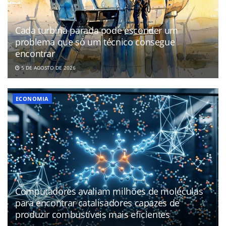
Cada turbina parada pode esconder um
problema que só um técnico consegue
encontrar
5 DE AGOSTO DE 2026
ECONOMIA
Computadores avaliam milhões de moléculas
para encontrar catalisadores capazes de
produzir combustíveis mais eficientes