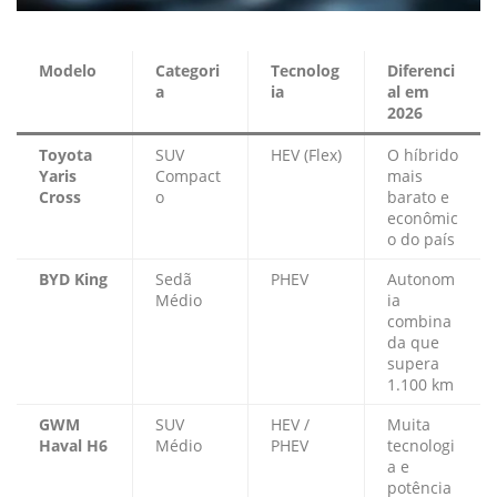
Modelo
Categori
Tecnolog
Diferenci
a
ia
al em
2026
Toyota
SUV
HEV (Flex)
O híbrido
Yaris
Compact
mais
Cross
o
barato e
econômic
o do país
BYD King
Sedã
PHEV
Autonom
Médio
ia
combina
da que
supera
1.100 km
GWM
SUV
HEV /
Muita
Haval H6
Médio
PHEV
tecnologi
a e
potência