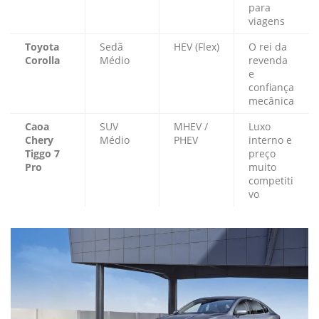
para
viagens
Toyota
Sedã
HEV (Flex)
O rei da
Corolla
Médio
revenda
e
confiança
mecânica
Caoa
SUV
MHEV /
Luxo
Chery
Médio
PHEV
interno e
Tiggo 7
preço
Pro
muito
competiti
vo