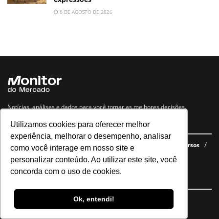
8 DE AGOSTO DE 2026
Notícias, análises e dados para você tomar as melhores decisões.
Utilizamos cookies para oferecer melhor
Navegue no site
experiência, melhorar o desempenho, analisar
Últimas notícias
Quem somos
E-books gratuitos
Cursos
como você interage em nosso site e
Política de privacidade
personalizar conteúdo. Ao utilizar este site, você
concorda com o uso de cookies.
Siga nossas redes
Ok, entendi!