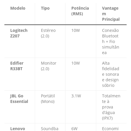
Modelo
Tipo
Potência
Vantage
(RMS)
m
Principal
Logitech
Estéreo
10W
Conexão
Z207
(2.0)
Bluetoot
h + Fio
simultân
ea
Edifier
Monitor
10W
Alta
R33BT
(2.0)
fidelidad
e sonora
e design
sóbrio
JBL Go
Portátil
3.1W
Totalmen
Essential
(Mono)
te à
prova
d’água
(IPX7)
Lenovo
Soundba
6W
Economi