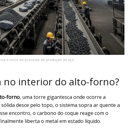
rca o início do processo de produção do aço
 no interior do alto-forno?
lto-forno
, uma torre gigantesca onde ocorre a
sólida desce pelo topo, o sistema sopra ar quente a
sse encontro, o carbono do coque reage com o
inalmente liberta o metal em estado líquido.