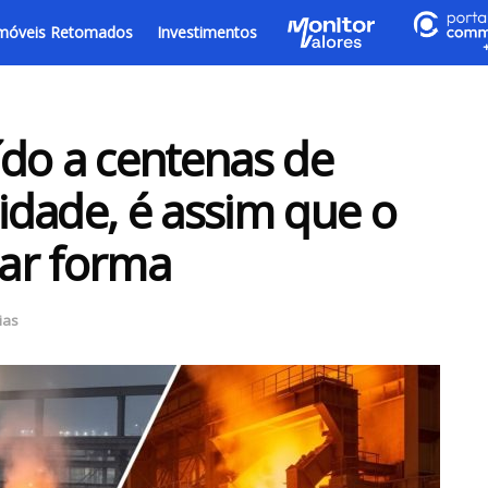
móveis Retomados
Investimentos
do a centenas de
dade, é assim que o
ar forma
ias