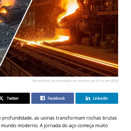
345 milhões de toneladas de minério de ferro em 2026
Twitter
Facebook
Linkedin
e profundidade, as usinas transformam rochas brutas
do mundo moderno. A jornada do aço começa muito