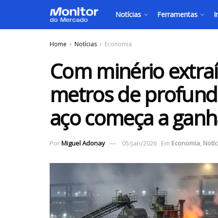
Notícias
Ferramentas
I
Home
Notícias
Economia
Com minério extraí
metros de profundi
aço começa a ganh
Por
Miguel Adonay
05/jan/2026
Em
Economia
,
Notíc