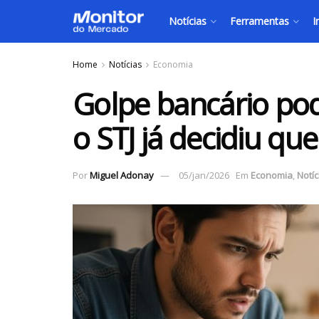
Notícias
Ferramentas
I
Home
Notícias
Economia
Golpe bancário pod
o STJ já decidiu qu
Por
Miguel Adonay
05/jan/2026
Em
Economia
,
Notíc