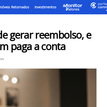
móveis Retomados
Investimentos
e gerar reembolso, e
em paga a conta
ias