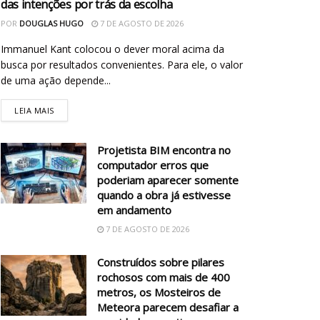
das intenções por trás da escolha
POR
DOUGLAS HUGO
7 DE AGOSTO DE 2026
Immanuel Kant colocou o dever moral acima da
busca por resultados convenientes. Para ele, o valor
de uma ação depende...
LEIA MAIS
Projetista BIM encontra no
computador erros que
poderiam aparecer somente
quando a obra já estivesse
em andamento
7 DE AGOSTO DE 2026
Construídos sobre pilares
rochosos com mais de 400
metros, os Mosteiros de
Meteora parecem desafiar a