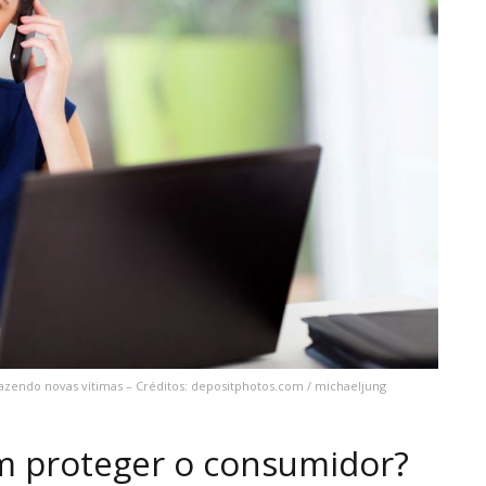
fazendo novas vítimas – Créditos: depositphotos.com / michaeljung
m proteger o consumidor?