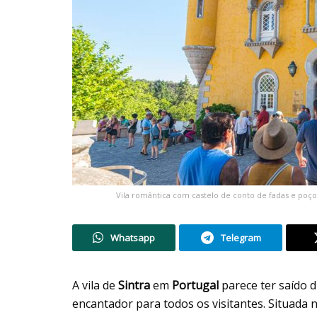
Vila romântica com castelo de conto de fadas e poço 
Whatsapp
Telegram
A vila de
Sintra
em
Portugal
parece ter saído 
encantador para todos os visitantes. Situada