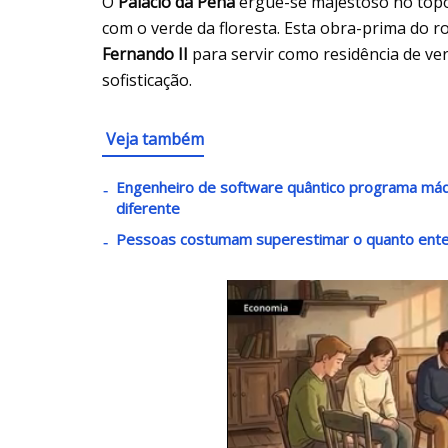
O
Palácio da Pena
ergue-se majestoso no topo 
com o verde da floresta. Esta obra-prima do r
Fernando II
para servir como residência de ve
sofisticação.
Veja também
Engenheiro de software quântico programa máq
diferente
Pessoas costumam superestimar o quanto enten