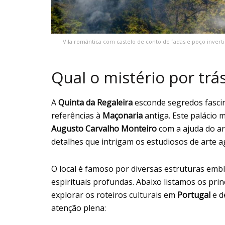
Vila romântica com castelo de conto de fadas e poço inverti
Qual o mistério por trá
A
Quinta da Regaleira
esconde segredos fascin
referências à
Maçonaria
antiga. Este palácio m
Augusto Carvalho Monteiro
com a ajuda do a
detalhes que intrigam os estudiosos de arte 
O local é famoso por diversas estruturas embl
espirituais profundas. Abaixo listamos os pri
explorar os roteiros culturais em
Portugal
e d
atenção plena: