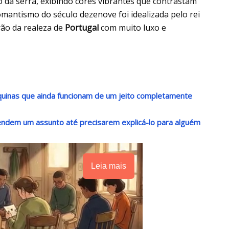
da serra, exibindo cores vibrantes que contrastam
omantismo do século dezenove foi idealizada pelo rei
rão da realeza de
Portugal
com muito luxo e
uinas que ainda funcionam de um jeito completamente
dem um assunto até precisarem explicá-lo para alguém
Leia mais