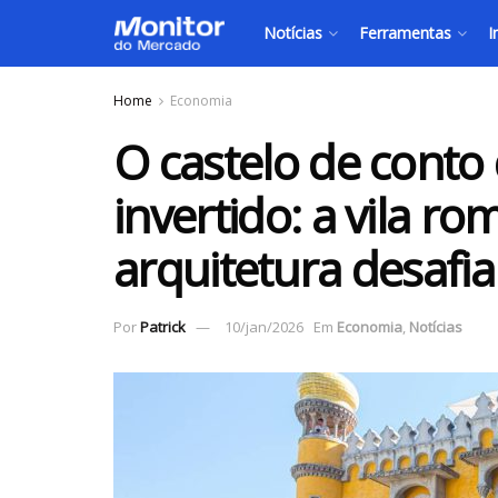
Notícias
Ferramentas
I
Home
Economia
O castelo de conto
invertido: a vila r
arquitetura desafia 
Por
Patrick
10/jan/2026
Em
Economia
,
Notícias