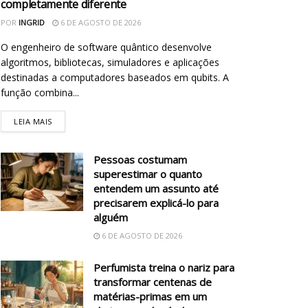
completamente diferente
POR
INGRID
6 DE AGOSTO DE 2026
O engenheiro de software quântico desenvolve
algoritmos, bibliotecas, simuladores e aplicações
destinadas a computadores baseados em qubits. A
função combina...
LEIA MAIS
Pessoas costumam
superestimar o quanto
entendem um assunto até
precisarem explicá-lo para
alguém
6 DE AGOSTO DE 2026
Perfumista treina o nariz para
transformar centenas de
matérias-primas em um