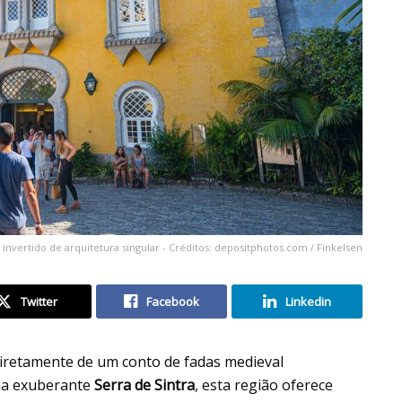
invertido de arquitetura singular - Créditos: depositphotos.com / Finkelsen
Twitter
Facebook
Linkedin
diretamente de um conto de fadas medieval
 na exuberante
Serra de Sintra
, esta região oferece