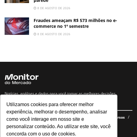
parede
8 DE AGOSTO DE 2026
Fraudes ameaçam R$ 573 milhões no e-
commerce no 1º semestre
8 DE AGOSTO DE 2026
Notícias, análises e dados para você tomar as melhores decisões.
Utilizamos cookies para oferecer melhor
Navegue no site
experiência, melhorar o desempenho, analisar
Últimas notícias
Quem somos
E-books gratuitos
Cursos
como você interage em nosso site e
Política de privacidade
personalizar conteúdo. Ao utilizar este site, você
concorda com o uso de cookies.