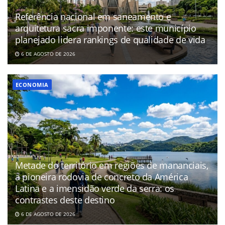
Referência nacional em saneamento e
arquitetura sacra imponente: este município
planejado lidera rankings de qualidade de vida
6 DE AGOSTO DE 2026
ECONOMIA
Metade do território em regiões de mananciais,
a pioneira rodovia de concreto da América
Latina e a imensidão verde da serra: os
contrastes deste destino
6 DE AGOSTO DE 2026