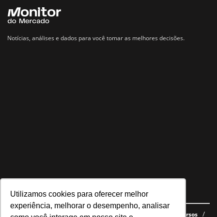
Notícias, análises e dados para você tomar as melhores decisões.
Utilizamos cookies para oferecer melhor
Navegue no site
experiência, melhorar o desempenho, analisar
Últimas notícias
Quem somos
E-books gratuitos
Cursos