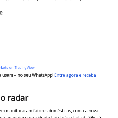
):
arkets on TradingView
es usam – no seu WhatsApp!
Entre agora e receba
no radar
bém monitoraram fatores domésticos, como a nova
nto mantém o presidente Luiz Inácio Lula da Silva à