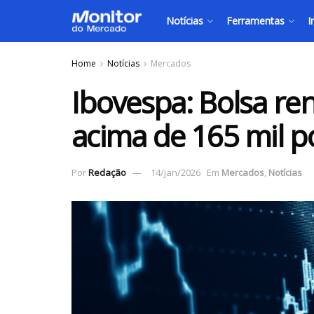
Notícias
Ferramentas
I
Home
Notícias
Mercados
Ibovespa: Bolsa re
acima de 165 mil p
Por
Redação
14/jan/2026
Em
Mercados
,
Notícias