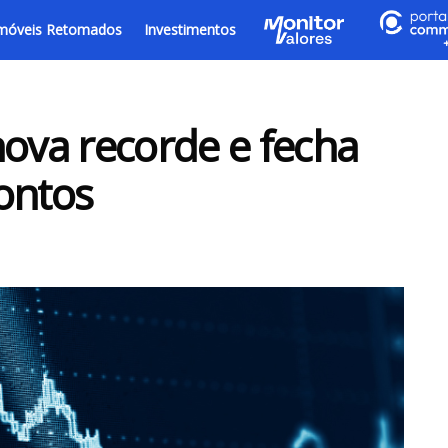
móveis Retomados
Investimentos
nova recorde e fecha
ontos