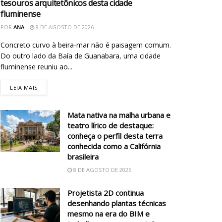
tesouros arquitetônicos desta cidade
fluminense
POR
ANA
8 DE AGOSTO DE 2026
Concreto curvo à beira-mar não é paisagem comum.
Do outro lado da Baía de Guanabara, uma cidade
fluminense reuniu ao...
LEIA MAIS
Mata nativa na malha urbana e
teatro lírico de destaque:
conheça o perfil desta terra
conhecida como a Califórnia
brasileira
8 DE AGOSTO DE 2026
Projetista 2D continua
desenhando plantas técnicas
mesmo na era do BIM e