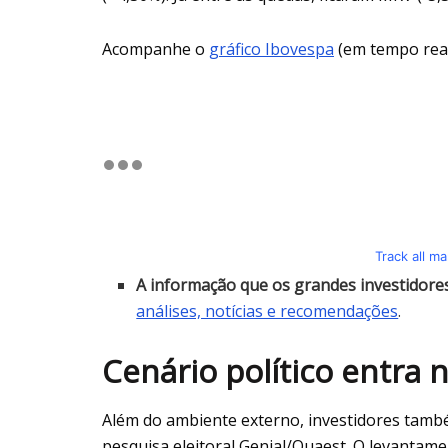
Acompanhe o
gráfico Ibovespa
(em tempo real
Track all m
A informação que os grandes investidor
análises, notícias e recomendações
.
Cenário político entra 
Além do ambiente externo, investidores tam
pesquisa eleitoral Genial/Quaest. O levantame