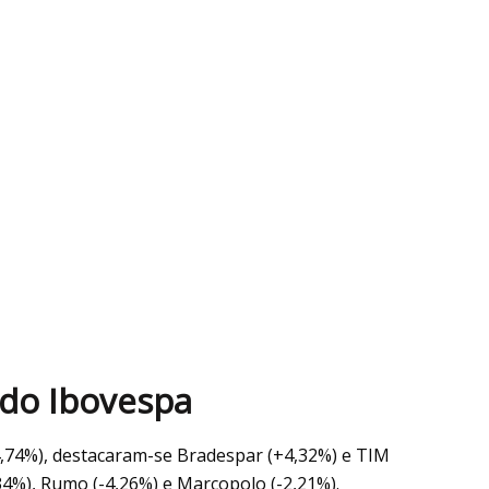
 do Ibovespa
+4,74%), destacaram-se Bradespar (+4,32%) e TIM
,34%), Rumo (-4,26%) e Marcopolo (-2,21%).