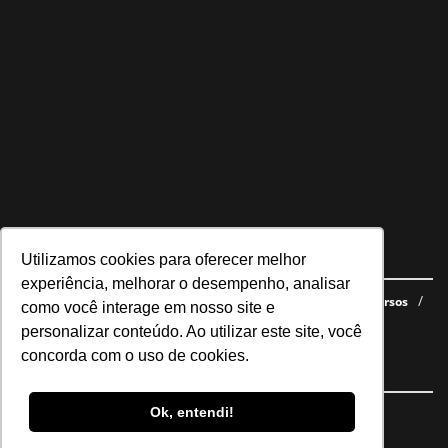
Utilizamos cookies para oferecer melhor
Navegue no site
experiência, melhorar o desempenho, analisar
Últimas notícias
Quem somos
E-books gratuitos
Cursos
como você interage em nosso site e
Política de privacidade
personalizar conteúdo. Ao utilizar este site, você
concorda com o uso de cookies.
Siga nossas redes
Ok, entendi!