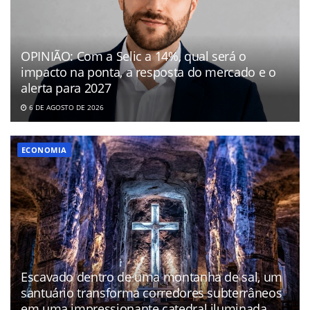
OPINIÃO: Com a Selic a 14%, qual será o
impacto na ponta, a resposta do mercado e o
alerta para 2027
6 DE AGOSTO DE 2026
ECONOMIA
Escavado dentro de uma montanha de sal, um
santuário transforma corredores subterrâneos
em uma impressionante catedral iluminada