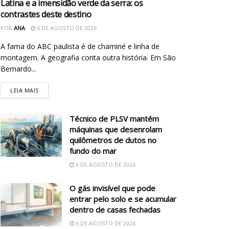
Latina e a imensidão verde da serra: os
contrastes deste destino
POR
ANA
6 DE AGOSTO DE 2026
A fama do ABC paulista é de chaminé e linha de
montagem. A geografia conta outra história. Em São
Bernardo...
LEIA MAIS
Técnico de PLSV mantém
máquinas que desenrolam
quilômetros de dutos no
fundo do mar
6 DE AGOSTO DE 2026
O gás invisível que pode
entrar pelo solo e se acumular
dentro de casas fechadas
6 DE AGOSTO DE 2026