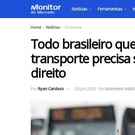
Notícias
Ferramentas
I
Home
Notícias
Economia
Todo brasileiro que
transporte precisa
direito
Por
Ryan Cardoso
20/jan/2026
Em
Economia
,
Notíc