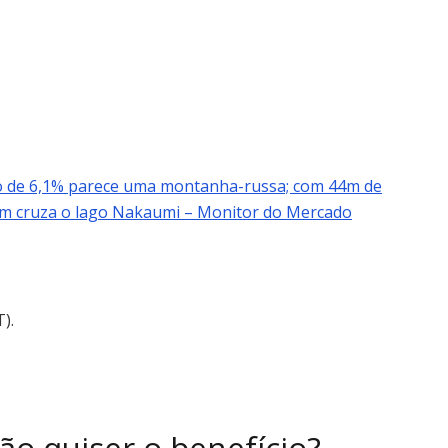
ão de 6,1% parece uma montanha-russa; com 44m de
uem cruza o lago Nakaumi – Monitor do Mercado
).
ão quiser o benefício?