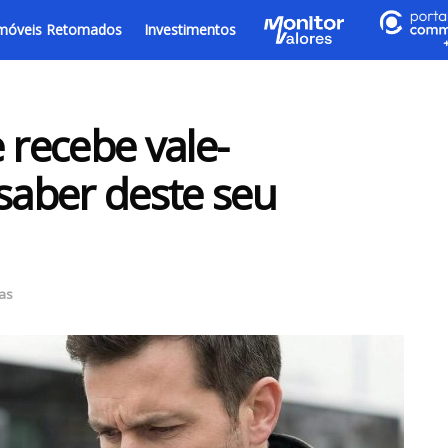
móveis Retomados
Investimentos
 recebe vale-
 saber deste seu
ias