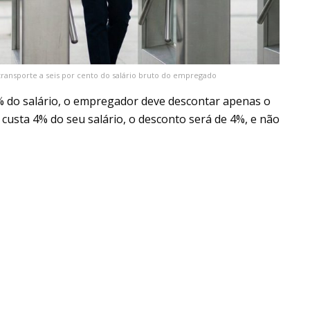
transporte a seis por cento do salário bruto do empregado
 6% do salário, o empregador deve descontar apenas o
 custa 4% do seu salário, o desconto será de 4%, e não