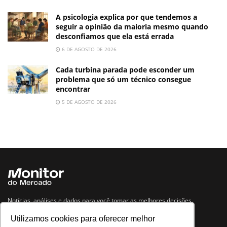
A psicologia explica por que tendemos a
seguir a opinião da maioria mesmo quando
desconfiamos que ela está errada
6 DE AGOSTO DE 2026
Cada turbina parada pode esconder um
problema que só um técnico consegue
encontrar
5 DE AGOSTO DE 2026
Notícias, análises e dados para você tomar as melhores decisões.
Utilizamos cookies para oferecer melhor
Navegue no site