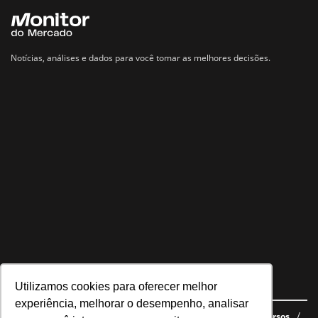
Notícias, análises e dados para você tomar as melhores decisões.
Utilizamos cookies para oferecer melhor
Navegue no site
experiência, melhorar o desempenho, analisar
Últimas notícias
Quem somos
E-books gratuitos
Cursos