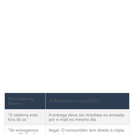
Desculpa do
A Realidade Legal (CDC)
Banco
“O sistema está
A entrega deve ser imediata ou enviada
fora do ar.”
por e-mail no mesmo dia.
“Só entregamos
Ilegal. O consumidor tem direito à cópia