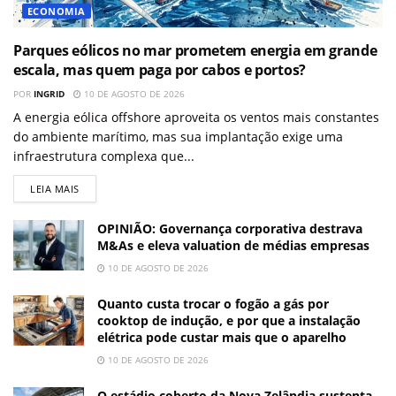
ECONOMIA
Parques eólicos no mar prometem energia em grande
escala, mas quem paga por cabos e portos?
POR
INGRID
10 DE AGOSTO DE 2026
A energia eólica offshore aproveita os ventos mais constantes
do ambiente marítimo, mas sua implantação exige uma
infraestrutura complexa que...
LEIA MAIS
OPINIÃO: Governança corporativa destrava
M&As e eleva valuation de médias empresas
10 DE AGOSTO DE 2026
Quanto custa trocar o fogão a gás por
cooktop de indução, e por que a instalação
elétrica pode custar mais que o aparelho
10 DE AGOSTO DE 2026
O estádio coberto da Nova Zelândia sustenta