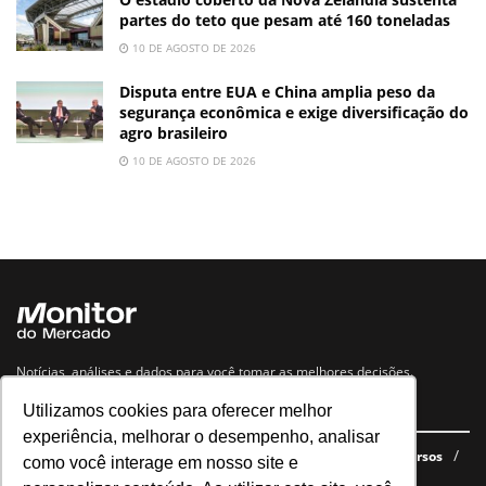
partes do teto que pesam até 160 toneladas
10 DE AGOSTO DE 2026
Disputa entre EUA e China amplia peso da
segurança econômica e exige diversificação do
agro brasileiro
10 DE AGOSTO DE 2026
Notícias, análises e dados para você tomar as melhores decisões.
Utilizamos cookies para oferecer melhor
Navegue no site
experiência, melhorar o desempenho, analisar
Últimas notícias
Quem somos
E-books gratuitos
Cursos
como você interage em nosso site e
Política de privacidade