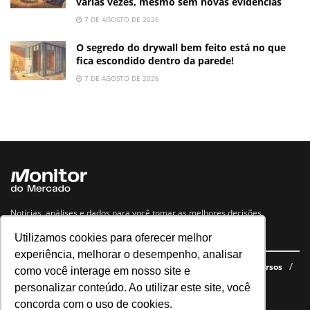
várias vezes, mesmo sem novas evidências
7 DE AGOSTO DE 2026
O segredo do drywall bem feito está no que
fica escondido dentro da parede!
7 DE AGOSTO DE 2026
Notícias, análises e dados para você tomar as melhores decisões.
Utilizamos cookies para oferecer melhor
Navegue no site
experiência, melhorar o desempenho, analisar
Últimas notícias
Quem somos
E-books gratuitos
Cursos
como você interage em nosso site e
Política de privacidade
personalizar conteúdo. Ao utilizar este site, você
concorda com o uso de cookies.