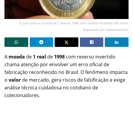
O que torna a moeda de 1 real de 1998 com reverso invertido tão rara e
disputada por colecionadores
A
moeda
de
1 real
de
1998
com reverso invertido
chama atenção por envolver um erro oficial de
fabricação reconhecido no Brasil. O fenômeno impacta
o
valor
de mercado, gera riscos de falsificação e exige
análise técnica cuidadosa no cotidiano de
colecionadores.