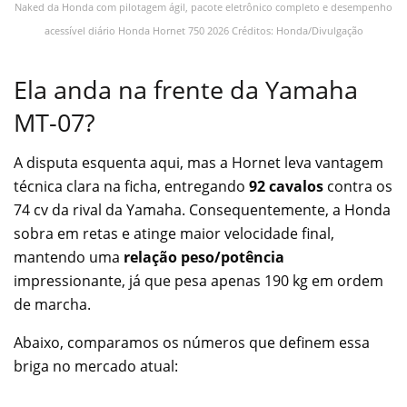
Naked da Honda com pilotagem ágil, pacote eletrônico completo e desempenho
acessível diário Honda Hornet 750 2026 Créditos: Honda/Divulgação
Ela anda na frente da Yamaha
MT-07?
A disputa esquenta aqui, mas a Hornet leva vantagem
técnica clara na ficha, entregando
92 cavalos
contra os
74 cv da rival da Yamaha. Consequentemente, a Honda
sobra em retas e atinge maior velocidade final,
mantendo uma
relação peso/potência
impressionante, já que pesa apenas 190 kg em ordem
de marcha.
Abaixo, comparamos os números que definem essa
briga no mercado atual: