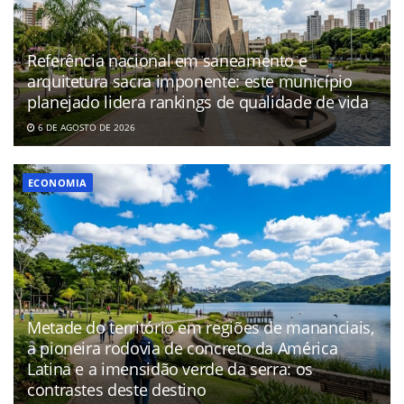
Referência nacional em saneamento e
arquitetura sacra imponente: este município
planejado lidera rankings de qualidade de vida
6 DE AGOSTO DE 2026
ECONOMIA
Metade do território em regiões de mananciais,
a pioneira rodovia de concreto da América
Latina e a imensidão verde da serra: os
contrastes deste destino