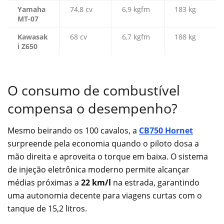
Yamaha
74,8 cv
6,9 kgfm
183 kg
MT-07
Kawasak
68 cv
6,7 kgfm
188 kg
i Z650
O consumo de combustível
compensa o desempenho?
Mesmo beirando os 100 cavalos, a
CB750 Hornet
surpreende pela economia quando o piloto dosa a
mão direita e aproveita o torque em baixa. O sistema
de injeção eletrônica moderno permite alcançar
médias próximas a
22 km/l
na estrada, garantindo
uma autonomia decente para viagens curtas com o
tanque de 15,2 litros.