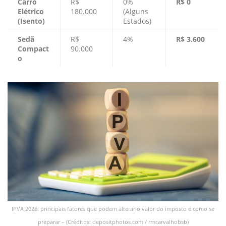
Carro
R$
0%
R$ 0
Elétrico
180.000
(Alguns
(Isento)
Estados)
Sedã
R$
4%
R$ 3.600
Compact
90.000
o
IPVA 2026: principais fatores que podem alterar o valor do imposto e como se
preparar – (Créditos: depositphotos.com / rmcarvalhobsb)