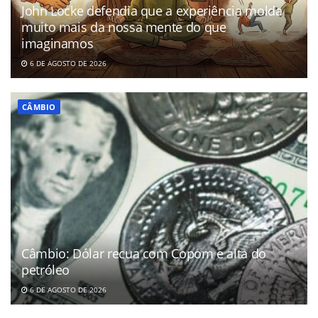
John Locke defendia que a experiência molda
muito mais da nossa mente do que
imaginamos
6 DE AGOSTO DE 2026
CÂMBIO
Câmbio: Dólar recua com Copom e alta do
petróleo
6 DE AGOSTO DE 2026