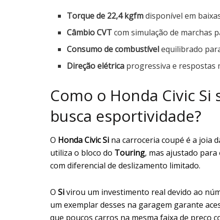
Torque de 22,4 kgfm
disponível em baixa
Câmbio CVT
com simulação de marchas pa
Consumo de combustível
equilibrado par
Direção elétrica
progressiva e respostas 
Como o Honda Civic Si 
busca esportividade?
O
Honda Civic Si
na carroceria coupé é a joia
utiliza o bloco do
Touring
, mas ajustado para
com diferencial de deslizamento limitado.
O
Si
virou um investimento real devido ao núm
um exemplar desses na garagem garante ace
que poucos carros na mesma faixa de preço c