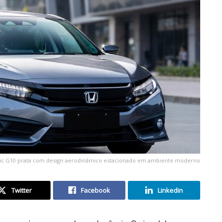
ic G10 prata com design aerodinâmico estacionado em ambiente moderno
Twitter
Facebook
Linkedin