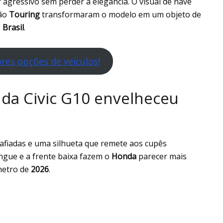
agressivo sem perder a elegância. O visual de nave
ão
Touring
transformaram o modelo em um objeto de
o
Brasil
.
res opções de veículos!
nda Civic G10 envelheceu
fiadas e uma silhueta que remete aos cupês
gue e a frente baixa fazem o
Honda
parecer mais
metro de
2026
.