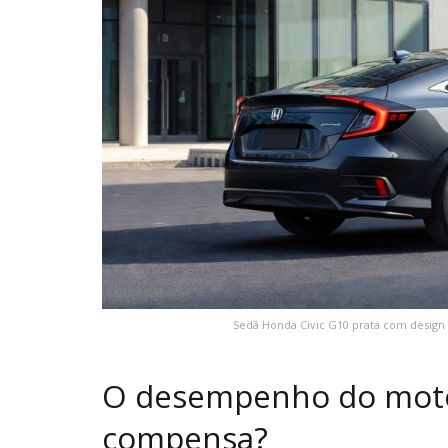
Sedã Honda Civic G10 prata com desig
O desempenho do motor
compensa?