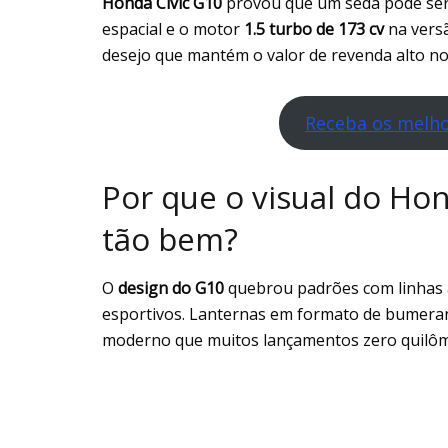
Honda Civic G10
provou que um sedã pode ser 
espacial e o motor
1.5 turbo de 173 cv
na vers
desejo que mantém o valor de revenda alto n
Receba os melho
Por que o visual do Ho
tão bem?
O
design do G10
quebrou padrões com linhas a
esportivos. Lanternas em formato de bumeran
moderno que muitos lançamentos zero quilô