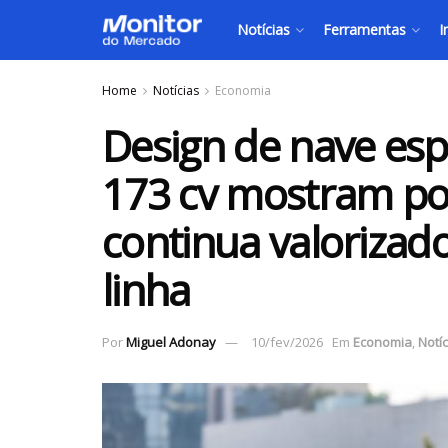
Notícias
Ferramentas
I
Home
Notícias
Economia
Design de nave esp
173 cv mostram po
continua valorizad
linha
Por
Miguel Adonay
10/fev/2026
Em
Economia
,
Notíc