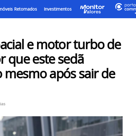
móveis Retomados
Investimentos
acial e motor turbo de
r que este sedã
o mesmo após sair de
ias