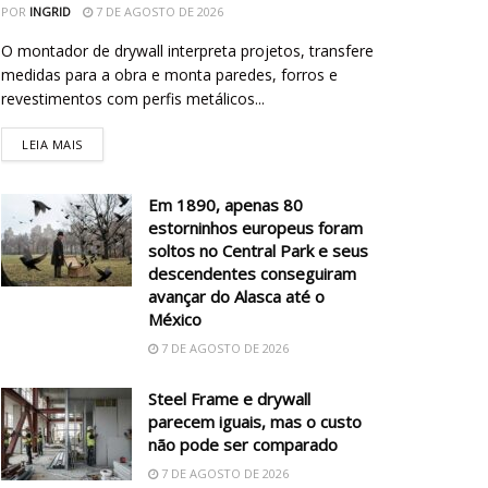
POR
INGRID
7 DE AGOSTO DE 2026
O montador de drywall interpreta projetos, transfere
medidas para a obra e monta paredes, forros e
revestimentos com perfis metálicos...
LEIA MAIS
Em 1890, apenas 80
estorninhos europeus foram
soltos no Central Park e seus
descendentes conseguiram
avançar do Alasca até o
México
7 DE AGOSTO DE 2026
Steel Frame e drywall
parecem iguais, mas o custo
não pode ser comparado
7 DE AGOSTO DE 2026