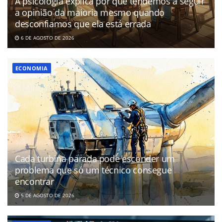
A psicologia explica por que tendemos a seguir
a opinião da maioria mesmo quando
desconfiamos que ela está errada
6 DE AGOSTO DE 2026
ECONOMIA
Cada turbina parada pode esconder um
problema que só um técnico consegue
encontrar
5 DE AGOSTO DE 2026