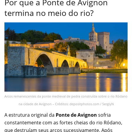
Por que a Ponte de Avignon
termina no meio do rio?
Arcos remanescentes da ponte medieval de pedra construída sobre o rio Ródano
na cidade de Avignon – Créditos: depositphotos.com / SergiyN
A estrutura original da
Ponte de Avignon
sofria
constantemente com as fortes cheias do rio Ródano,
que destruíam seus arcos sucessivamente. Após