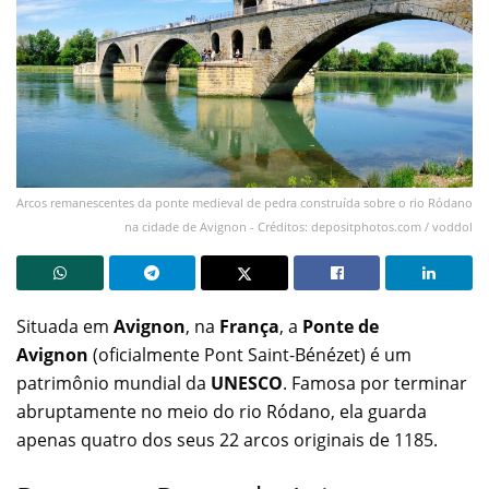
Arcos remanescentes da ponte medieval de pedra construída sobre o rio Ródano
na cidade de Avignon - Créditos: depositphotos.com / voddol
Situada em
Avignon
, na
França
, a
Ponte de
Avignon
(oficialmente Pont Saint-Bénézet) é um
patrimônio mundial da
UNESCO
. Famosa por terminar
abruptamente no meio do rio Ródano, ela guarda
apenas quatro dos seus 22 arcos originais de 1185.