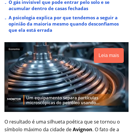
O gás invisível que pode entrar pelo solo e se
acumular dentro de casas fechadas
A psicologia explica por que tendemos a seguir a
opinião da maioria mesmo quando desconfiamos
que ela está errada
Leia mais
O resultado é uma silhueta poética que se tornou o
símbolo máximo da cidade de
Avignon
. O fato de a