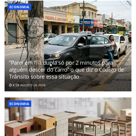
ECONOMIA
“Parei em fila dupla só por 2 minutos para
alguém descer do carro” o que diz o Código de
Trânsito sobre essa situação
8 DE AGOSTO DE 2026
ECONOMIA