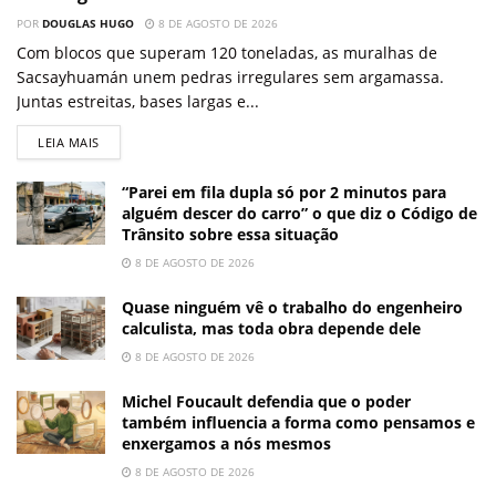
POR
DOUGLAS HUGO
8 DE AGOSTO DE 2026
Com blocos que superam 120 toneladas, as muralhas de
Sacsayhuamán unem pedras irregulares sem argamassa.
Juntas estreitas, bases largas e...
LEIA MAIS
“Parei em fila dupla só por 2 minutos para
alguém descer do carro” o que diz o Código de
Trânsito sobre essa situação
8 DE AGOSTO DE 2026
Quase ninguém vê o trabalho do engenheiro
calculista, mas toda obra depende dele
8 DE AGOSTO DE 2026
Michel Foucault defendia que o poder
também influencia a forma como pensamos e
enxergamos a nós mesmos
8 DE AGOSTO DE 2026