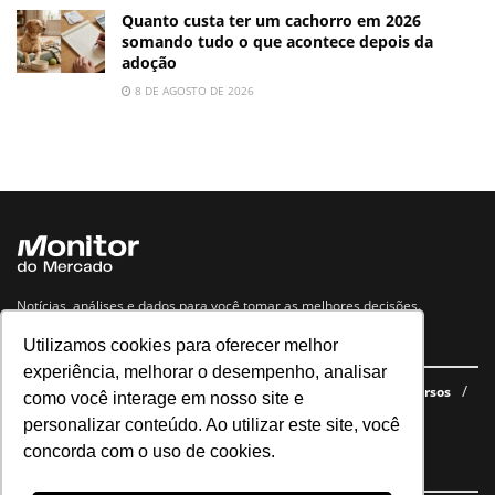
Quanto custa ter um cachorro em 2026
somando tudo o que acontece depois da
adoção
8 DE AGOSTO DE 2026
Notícias, análises e dados para você tomar as melhores decisões.
Utilizamos cookies para oferecer melhor
Navegue no site
experiência, melhorar o desempenho, analisar
Últimas notícias
Quem somos
E-books gratuitos
Cursos
como você interage em nosso site e
Política de privacidade
personalizar conteúdo. Ao utilizar este site, você
concorda com o uso de cookies.
Siga nossas redes