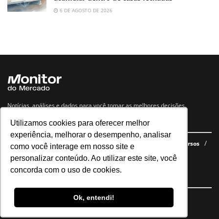
6 DE AGOSTO DE 2026
Notícias, análises e dados para você tomar as melhores decisões.
Utilizamos cookies para oferecer melhor
Navegue no site
experiência, melhorar o desempenho, analisar
Últimas notícias
Quem somos
E-books gratuitos
Cursos
como você interage em nosso site e
Política de privacidade
personalizar conteúdo. Ao utilizar este site, você
concorda com o uso de cookies.
Siga nossas redes
Ok, entendi!