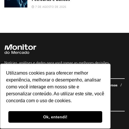
7 DE AGOSTO DE 2026
Notícias, análises e dados para você tomar as melhores decisões.
Utilizamos cookies para oferecer melhor
Navegue no site
experiência, melhorar o desempenho, analisar
Últimas notícias
Quem somos
E-books gratuitos
Cursos
como você interage em nosso site e
Política de privacidade
personalizar conteúdo. Ao utilizar este site, você
concorda com o uso de cookies.
Siga nossas redes
Ok, entendi!