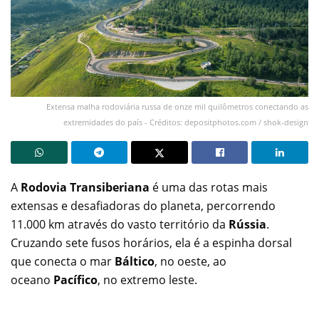
Extensa malha rodoviária russa de onze mil quilômetros conectando as
extremidades do país - Créditos: depositphotos.com / shok-design
A
Rodovia Transiberiana
é uma das rotas mais
extensas e desafiadoras do planeta, percorrendo
11.000 km através do vasto território da
Rússia
.
Cruzando sete fusos horários, ela é a espinha dorsal
que conecta o mar
Báltico
, no oeste, ao
oceano
Pacífico
, no extremo leste.