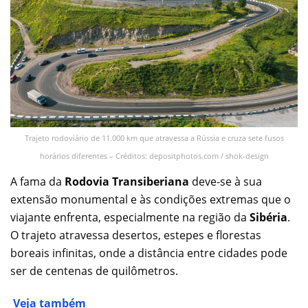
Trajeto rodoviário de 11.000 km que atravessa a Rússia e cruza sete fusos
horários diferentes – Créditos: depositphotos.com / shok-design
A fama da
Rodovia Transiberiana
deve-se à sua
extensão monumental e às condições extremas que o
viajante enfrenta, especialmente na região da
Sibéria
.
O trajeto atravessa desertos, estepes e florestas
boreais infinitas, onde a distância entre cidades pode
ser de centenas de quilômetros.
Veja também