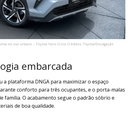
mia no uso urbano – Toyota Yaris Cross Créditos: Toyota/Divulgação
logia embarcada
zou a plataforma DNGA para maximizar o espaço
garante conforto para três ocupantes, e o porta-malas
de família. O acabamento segue o padrão sóbrio e
eriais de boa qualidade.