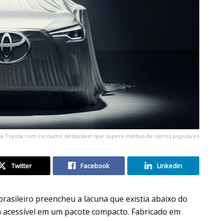
da Toyota com consumo destacável que supera médias de carros populares
Twitter
Facebook
Linkedin
rasileiro preencheu a lacuna que existia abaixo do
da acessível em um pacote compacto. Fabricado em