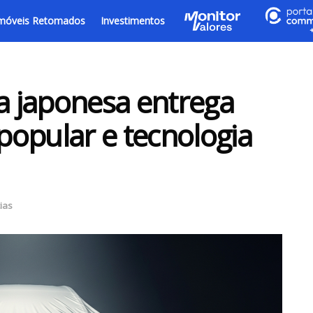
móveis Retomados
Investimentos
 japonesa entrega
opular e tecnologia
ias