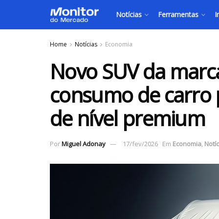
Notícias
Ferramentas
I
Home
Notícias
Economia
Novo SUV da marca
consumo de carro p
de nível premium
Por
Miguel Adonay
17/fev/2026
Em
Economia
,
Notíc