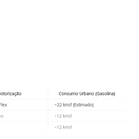
otorização
Consumo Urbano (Gasolina)
Flex
~22 km/l (Estimado)
bo
~12 km/l
~12 km/l