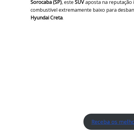
Sorocaba
(SP)
, este
SUV
aposta na reputação 
combustível extremamente baixo para desban
Hyundai Creta
.
Receba os melho