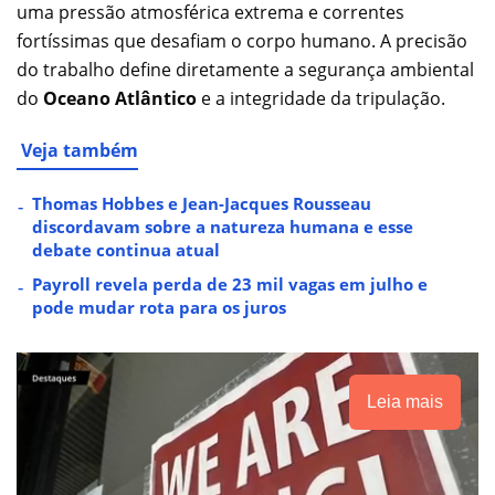
uma pressão atmosférica extrema e correntes
fortíssimas que desafiam o corpo humano. A precisão
do trabalho define diretamente a segurança ambiental
do
Oceano Atlântico
e a integridade da tripulação.
Veja também
Thomas Hobbes e Jean-Jacques Rousseau
discordavam sobre a natureza humana e esse
debate continua atual
Payroll revela perda de 23 mil vagas em julho e
pode mudar rota para os juros
Leia mais