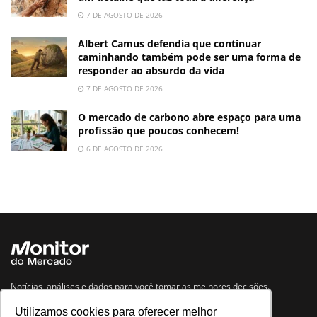
7 DE AGOSTO DE 2026
Albert Camus defendia que continuar
caminhando também pode ser uma forma de
responder ao absurdo da vida
7 DE AGOSTO DE 2026
O mercado de carbono abre espaço para uma
profissão que poucos conhecem!
6 DE AGOSTO DE 2026
Notícias, análises e dados para você tomar as melhores decisões.
Utilizamos cookies para oferecer melhor
Navegue no site