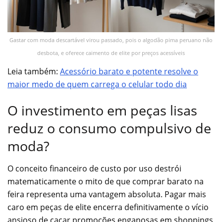
Gastar com moda descartável virou passado, pois o algodão pima peruano não
desbota, e oferece caimento de elite por preços acessíveis
Leia também:
Acessório barato e potente resolve o
m
aior medo de quem carrega o celular todo dia
O investimento em peças lisas
reduz o consumo compulsivo de
moda?
O conceito financeiro de custo por uso destrói
matematicamente o mito de que comprar barato na
feira representa uma vantagem absoluta. Pagar mais
caro em peças de elite encerra definitivamente o vício
ansioso de caçar promoções enganosas em shoppings