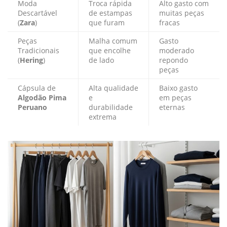
Moda
Troca rápida
Alto gasto com
Descartável
de estampas
muitas peças
(
Zara
)
que furam
fracas
Peças
Malha comum
Gasto
Tradicionais
que encolhe
moderado
(
Hering
)
de lado
repondo
peças
Cápsula de
Alta qualidade
Baixo gasto
Algodão Pima
e
em peças
Peruano
durabilidade
eternas
extrema