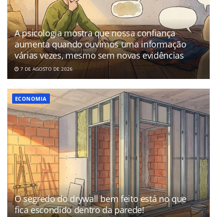
A psicologia mostra que nossa confiança
aumenta quando ouvimos uma informação
várias vezes, mesmo sem novas evidências
7 DE AGOSTO DE 2026
ECONOMIA
O segredo do drywall bem feito está no que
fica escondido dentro da parede!