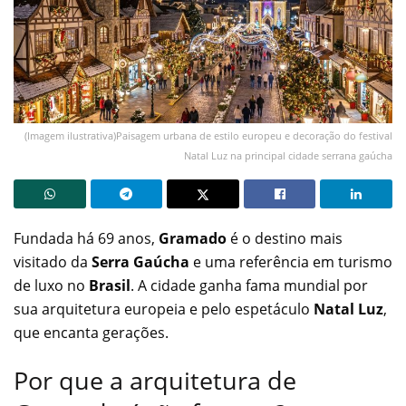
(Imagem ilustrativa)Paisagem urbana de estilo europeu e decoração do festival
Natal Luz na principal cidade serrana gaúcha
Fundada há 69 anos,
Gramado
é o destino mais
visitado da
Serra Gaúcha
e uma referência em turismo
de luxo no
Brasil
. A cidade ganha fama mundial por
sua arquitetura europeia e pelo espetáculo
Natal Luz
,
que encanta gerações.
Por que a arquitetura de