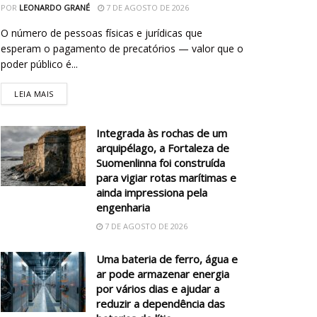
POR
LEONARDO GRANÉ
7 DE AGOSTO DE 2026
O número de pessoas físicas e jurídicas que
esperam o pagamento de precatórios — valor que o
poder público é...
LEIA MAIS
Integrada às rochas de um
arquipélago, a Fortaleza de
Suomenlinna foi construída
para vigiar rotas marítimas e
ainda impressiona pela
engenharia
7 DE AGOSTO DE 2026
Uma bateria de ferro, água e
ar pode armazenar energia
por vários dias e ajudar a
reduzir a dependência das