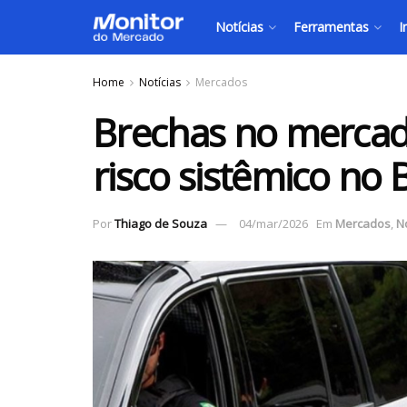
Notícias
Ferramentas
I
Home
Notícias
Mercados
Brechas no mercad
risco sistêmico no 
Por
Thiago de Souza
04/mar/2026
Em
Mercados
,
No