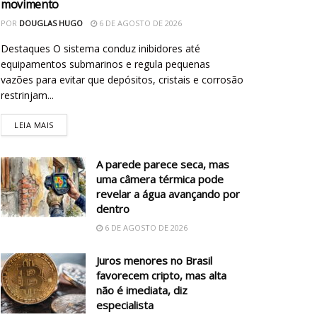
movimento
POR
DOUGLAS HUGO
6 DE AGOSTO DE 2026
Destaques O sistema conduz inibidores até
equipamentos submarinos e regula pequenas
vazões para evitar que depósitos, cristais e corrosão
restrinjam...
LEIA MAIS
A parede parece seca, mas
uma câmera térmica pode
revelar a água avançando por
dentro
6 DE AGOSTO DE 2026
Juros menores no Brasil
favorecem cripto, mas alta
não é imediata, diz
especialista