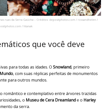
 nas ruas da Serra Gaúcha – Créditos: depositphotos.com / rossandhelen /
positphotos.com / htanak
emáticos que você deve
ivas para todas as idades. O
Snowland
, primeiro
 Mundo
, com suas réplicas perfeitas de monumentos
tante para outros mundos.
o romântico e contemplativo entre árvores trazidas
uriosidades, o
Museu de Cera Dreamland
e o
Harley
imento da serra.