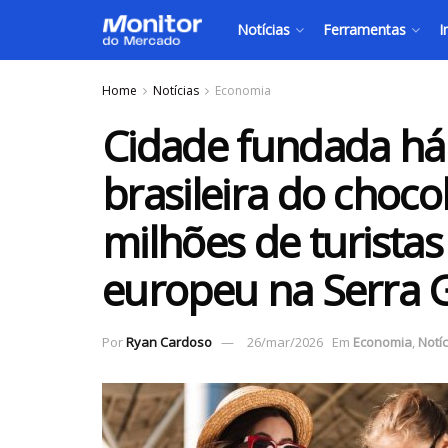
Notícias
Ferramentas
I
Home
Notícias
Economia
Cidade fundada há 
brasileira do chocol
milhões de turista
europeu na Serra 
Por
Ryan Cardoso
26/mar/2026
Em
Economia
,
Notíc