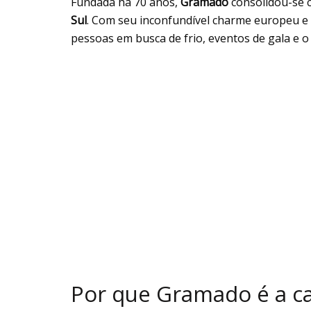
Fundada há 70 anos,
Gramado
consolidou-se c
Sul
. Com seu inconfundível charme europeu e 
pessoas em busca de frio, eventos de gala e o
Por que Gramado é a cap