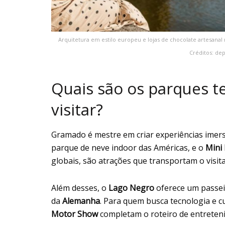
Arquitetura em estilo europeu e lojas de chocolate artesanal
Créditos: de
Quais são os parques t
visitar?
Gramado é mestre em criar experiências imers
parque de neve indoor das Américas, e o
Mini
globais, são atrações que transportam o visi
Além desses, o
Lago Negro
oferece um passei
da
Alemanha
. Para quem busca tecnologia e c
Motor Show
completam o roteiro de entreten