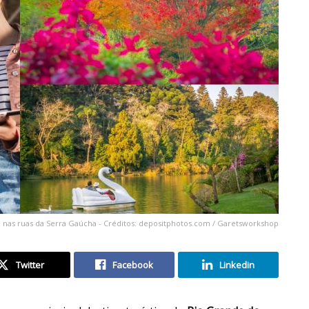
al nas ruas da Serra Gaúcha - Créditos: depositphotos.com / Garetsworkshop
Twitter
Facebook
Linkedin