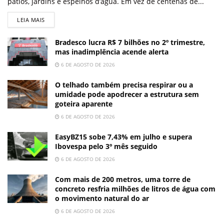
pátios, jardins e espelhos d’água. Em vez de centenas de...
LEIA MAIS
Bradesco lucra R$ 7 bilhões no 2º trimestre,
mas inadimplência acende alerta
6 DE AGOSTO DE 2026
O telhado também precisa respirar ou a
umidade pode apodrecer a estrutura sem
goteira aparente
6 DE AGOSTO DE 2026
EasyBZ15 sobe 7,43% em julho e supera
Ibovespa pelo 3º mês seguido
6 DE AGOSTO DE 2026
Com mais de 200 metros, uma torre de
concreto resfria milhões de litros de água com
o movimento natural do ar
6 DE AGOSTO DE 2026