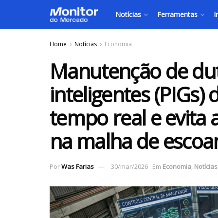
Notícias
Ferramentas
I
Home
Notícias
Economia
Manutenção de dut
inteligentes (PIGs)
tempo real e evita 
na malha de esco
Por
Was Farias
30/mar/2026
Em
Economia
,
Notícias