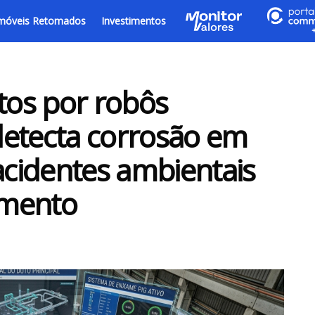
móveis Retomados
Investimentos
os por robôs
 detecta corrosão em
acidentes ambientais
amento