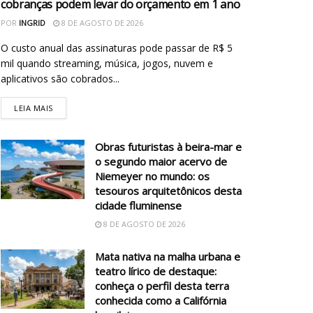
cobranças podem levar do orçamento em 1 ano
POR
INGRID
8 DE AGOSTO DE 2026
O custo anual das assinaturas pode passar de R$ 5
mil quando streaming, música, jogos, nuvem e
aplicativos são cobrados...
LEIA MAIS
Obras futuristas à beira-mar e
o segundo maior acervo de
Niemeyer no mundo: os
tesouros arquitetônicos desta
cidade fluminense
8 DE AGOSTO DE 2026
Mata nativa na malha urbana e
teatro lírico de destaque:
conheça o perfil desta terra
conhecida como a Califórnia