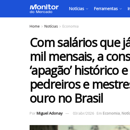
Notícias
Ferramentas
I
Home
Notícias
Economia
Com salários que j
mil mensais, a cons
‘apagão’ histórico
pedreiros e mestre
ouro no Brasil
Por
Miguel Adonay
03/abr/2026
Em
Economia
,
Notí