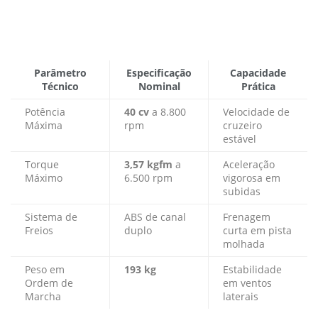
Parâmetro
Especificação
Capacidade
Técnico
Nominal
Prática
Potência
40 cv
a 8.800
Velocidade de
Máxima
rpm
cruzeiro
estável
Torque
3,57 kgfm
a
Aceleração
Máximo
6.500 rpm
vigorosa em
subidas
Sistema de
ABS de canal
Frenagem
Freios
duplo
curta em pista
molhada
Peso em
193 kg
Estabilidade
Ordem de
em ventos
Marcha
laterais