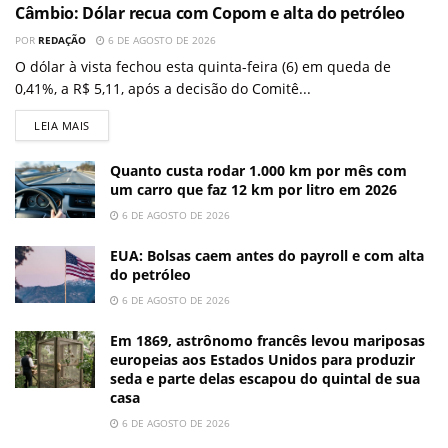
Câmbio: Dólar recua com Copom e alta do petróleo
POR
REDAÇÃO
6 DE AGOSTO DE 2026
O dólar à vista fechou esta quinta-feira (6) em queda de
0,41%, a R$ 5,11, após a decisão do Comitê...
LEIA MAIS
Quanto custa rodar 1.000 km por mês com
um carro que faz 12 km por litro em 2026
6 DE AGOSTO DE 2026
EUA: Bolsas caem antes do payroll e com alta
do petróleo
6 DE AGOSTO DE 2026
Em 1869, astrônomo francês levou mariposas
europeias aos Estados Unidos para produzir
seda e parte delas escapou do quintal de sua
casa
6 DE AGOSTO DE 2026