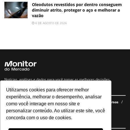
Oleodutos revestidos por dentro conseguem
diminuir atrito, proteger o aço e melhorar a
vazão
6 DE AGOSTO DE 2026
Notícias, análises e dados para você tomar as melhores decisões.
Utilizamos cookies para oferecer melhor
Navegue no site
experiência, melhorar o desempenho, analisar
Últimas notícias
Quem somos
E-books gratuitos
Cursos
como você interage em nosso site e
Política de privacidade
personalizar conteúdo. Ao utilizar este site, você
concorda com o uso de cookies.
Siga nossas redes