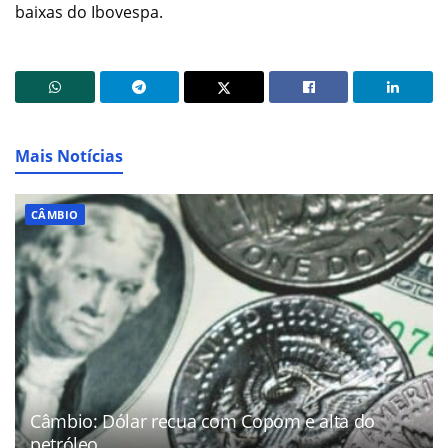
baixas do Ibovespa.
Mais Notícias
CÂMBIO
Câmbio: Dólar recua com Copom e alta do
petróleo