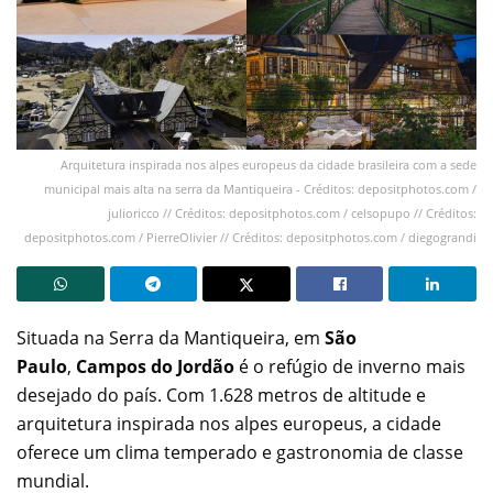
Arquitetura inspirada nos alpes europeus da cidade brasileira com a sede
municipal mais alta na serra da Mantiqueira - Créditos: depositphotos.com /
julioricco // Créditos: depositphotos.com / celsopupo // Créditos:
depositphotos.com / PierreOlivier // Créditos: depositphotos.com / diegograndi
Situada na Serra da Mantiqueira, em
São
Paulo
,
Campos do Jordão
é o refúgio de inverno mais
desejado do país. Com 1.628 metros de altitude e
arquitetura inspirada nos alpes europeus, a cidade
oferece um clima temperado e gastronomia de classe
mundial.