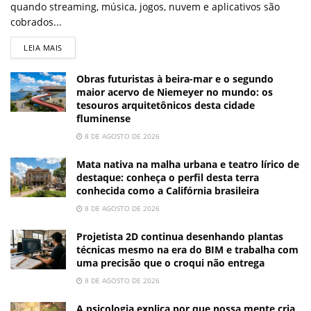
quando streaming, música, jogos, nuvem e aplicativos são
cobrados...
LEIA MAIS
Obras futuristas à beira-mar e o segundo
maior acervo de Niemeyer no mundo: os
tesouros arquitetônicos desta cidade
fluminense
8 DE AGOSTO DE 2026
Mata nativa na malha urbana e teatro lírico de
destaque: conheça o perfil desta terra
conhecida como a Califórnia brasileira
8 DE AGOSTO DE 2026
Projetista 2D continua desenhando plantas
técnicas mesmo na era do BIM e trabalha com
uma precisão que o croqui não entrega
8 DE AGOSTO DE 2026
A psicologia explica por que nossa mente cria