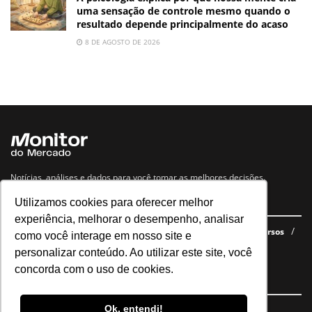
uma sensação de controle mesmo quando o
resultado depende principalmente do acaso
8 DE AGOSTO DE 2026
Notícias, análises e dados para você tomar as melhores decisões.
Utilizamos cookies para oferecer melhor
Navegue no site
experiência, melhorar o desempenho, analisar
Últimas notícias
Quem somos
E-books gratuitos
Cursos
como você interage em nosso site e
Política de privacidade
personalizar conteúdo. Ao utilizar este site, você
concorda com o uso de cookies.
Siga nossas redes
Ok, entendi!