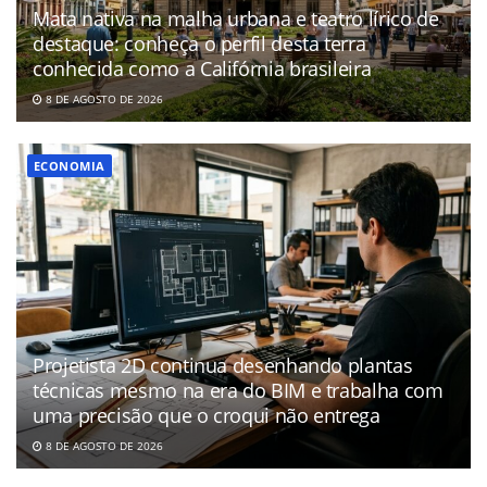
Mata nativa na malha urbana e teatro lírico de
destaque: conheça o perfil desta terra
conhecida como a Califórnia brasileira
8 DE AGOSTO DE 2026
ECONOMIA
Projetista 2D continua desenhando plantas
técnicas mesmo na era do BIM e trabalha com
uma precisão que o croqui não entrega
8 DE AGOSTO DE 2026