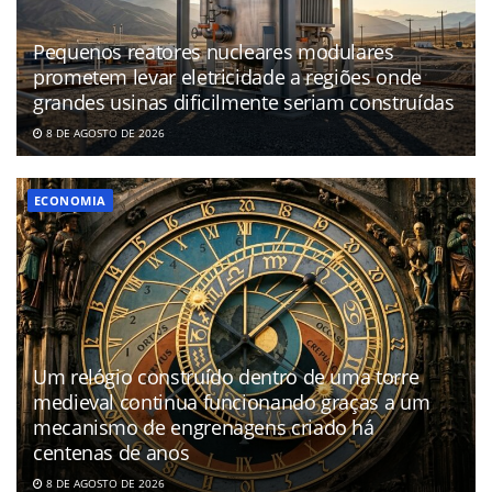
Pequenos reatores nucleares modulares
prometem levar eletricidade a regiões onde
grandes usinas dificilmente seriam construídas
8 DE AGOSTO DE 2026
ECONOMIA
Um relógio construído dentro de uma torre
medieval continua funcionando graças a um
mecanismo de engrenagens criado há
centenas de anos
8 DE AGOSTO DE 2026