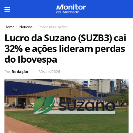
Home
Notícias
Empresas e ações
Lucro da Suzano (SUZB3) cai
32% e ações lideram perdas
do Ibovespa
Por
Redação
30/abr/2026