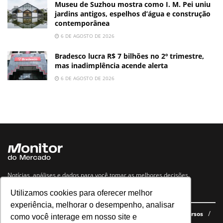
Museu de Suzhou mostra como I. M. Pei uniu
jardins antigos, espelhos d’água e construção
contemporânea
6 DE AGOSTO DE 2026
Bradesco lucra R$ 7 bilhões no 2º trimestre,
mas inadimplência acende alerta
6 DE AGOSTO DE 2026
Notícias, análises e dados para você tomar as melhores decisões.
Utilizamos cookies para oferecer melhor
Navegue no site
experiência, melhorar o desempenho, analisar
Últimas notícias
Quem somos
E-books gratuitos
Cursos
como você interage em nosso site e