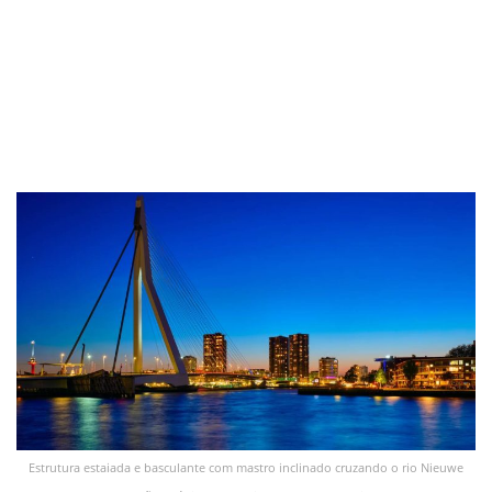
Estrutura estaiada e basculante com mastro inclinado cruzando o rio Nieuwe