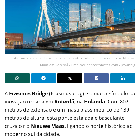
Estrutura estaiada e basculante com mastro inclinado cruzando o rio Nieuwe
Maas em Roterdã - Créditos: depositphotos.com / jovannig
A
Erasmus Bridge
(Erasmusbrug) é o maior símbolo da
inovação urbana em
Roterdã
, na
Holanda
. Com 802
metros de extensão e um mastro assimétrico de 139
metros de altura, esta ponte estaiada e basculante
cruza o rio
Nieuwe Maas
, ligando o norte histórico ao
moderno sul da cidade.