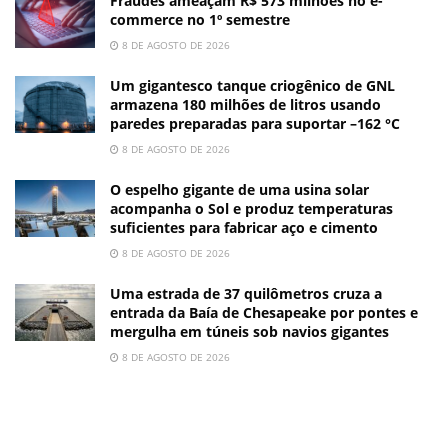
Fraudes ameaçam R$ 573 milhões no e-
commerce no 1º semestre
8 DE AGOSTO DE 2026
Um gigantesco tanque criogênico de GNL
armazena 180 milhões de litros usando
paredes preparadas para suportar –162 °C
8 DE AGOSTO DE 2026
O espelho gigante de uma usina solar
acompanha o Sol e produz temperaturas
suficientes para fabricar aço e cimento
8 DE AGOSTO DE 2026
Uma estrada de 37 quilômetros cruza a
entrada da Baía de Chesapeake por pontes e
mergulha em túneis sob navios gigantes
8 DE AGOSTO DE 2026