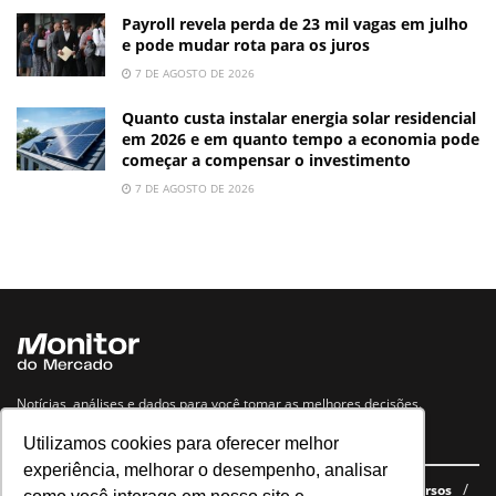
Payroll revela perda de 23 mil vagas em julho
e pode mudar rota para os juros
7 DE AGOSTO DE 2026
Quanto custa instalar energia solar residencial
em 2026 e em quanto tempo a economia pode
começar a compensar o investimento
7 DE AGOSTO DE 2026
Notícias, análises e dados para você tomar as melhores decisões.
Utilizamos cookies para oferecer melhor
Navegue no site
experiência, melhorar o desempenho, analisar
Últimas notícias
Quem somos
E-books gratuitos
Cursos