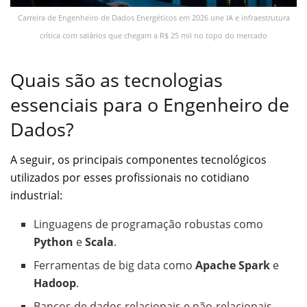
Carreira de Engenheiro de Dados Energéticos em 2026 une IA e infraestrutura
crítica com salários que chegam a R$ 25 mil no topo do mercado
Quais são as tecnologias
essenciais para o Engenheiro de
Dados?
A seguir, os principais componentes tecnológicos
utilizados por esses profissionais no cotidiano
industrial:
Linguagens de programação robustas como
Python
e
Scala
.
Ferramentas de big data como
Apache Spark
e
Hadoop
.
Bancos de dados relacionais e não-relacionais