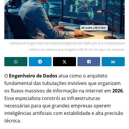
Carreira de Engenheiro de Dados Energéticos em 2026 une IA e infraestrutura
crítica com salários que chegam a R$ 25 mil no topo do mercado
O
Engenheiro de Dados
atua como o arquiteto
fundamental das tubulações invisíveis que organizam
os fluxos massivos de informação na internet em
2026
.
Esse especialista constrói as infraestruturas
necessárias para que grandes empresas operem
inteligências artificiais com estabilidade e alta precisão
técnica.